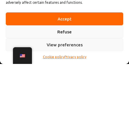
adversely affect certain features and functions.
Accept
Refuse
View preferences
Cookie policy
Privacy policy
Annecy n’est pas forcément une ville connue pour sa vie
nocturne ultra fournie, mais ne vous inquiétez pas, on a
déniché pour vous les meilleures adresses pour faire la fête
jusqu’au bout de la nuit ! 🎉 Si vous êtes à la recherche
d’endroits où vous pouvez vous déchaîner sur la piste de
danse, on vous présente quelques discothèques
incontournables où l’ambiance est au top. 💃🕺 Que vous