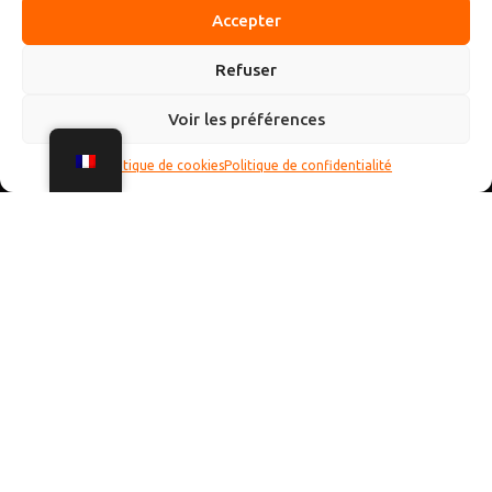
Accepter
Refuser
Voir les préférences
Politique de cookies
Politique de confidentialité
🥞☕ Brunch à Annecy : le plaisir du week-end par excellence
! 🍳🥐
Que ce soit après une grasse matinée bien méritée 😴 ou
pour bien démarrer une journée au bord du lac 🌊, le brunch
est devenu un incontournable à Annecy ! Entre les adresses
gourmandes aux buffets généreux 🍽️, les cafés cosy aux
assiettes colorées 🥑🍓 et les spots avec vue imprenable
sur les montagnes ⛰️, il y en a pour tous les goûts.